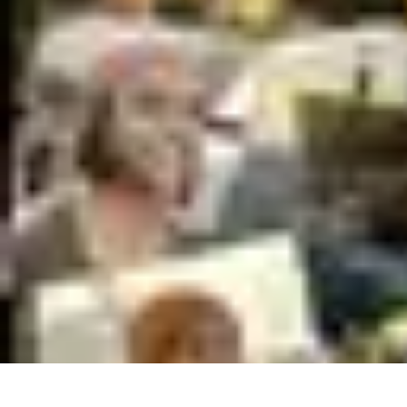
Premier Logement
Conseils pratiques
Achat et location
Conseils et Astuces
Préparation
Ten
Premier Logement