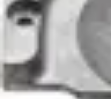
Premier Logement
Conseils pratiques
Achat et location
Conseils et Astuces
Préparation
Ten
Premier Logement