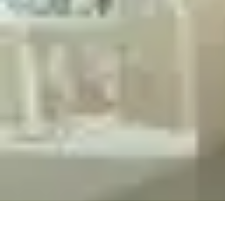
Premier Logement
Conseils pratiques
Achat et location
Conseils et Astuces
Préparation
Ten
Premier Logement