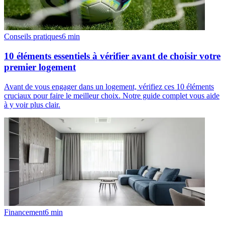
Conseils pratiques
6
min
10 éléments essentiels à vérifier avant de choisir votre
premier logement
Avant de vous engager dans un logement, vérifiez ces 10 éléments
cruciaux pour faire le meilleur choix. Notre guide complet vous aide
à y voir plus clair.
Financement
6
min