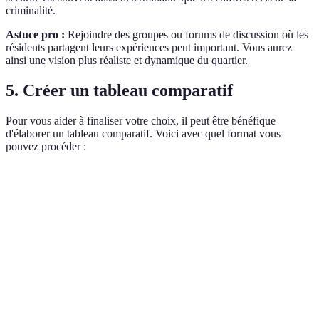
criminalité.
Astuce pro :
Rejoindre des groupes ou forums de discussion où les
résidents partagent leurs expériences peut important. Vous aurez
ainsi une vision plus réaliste et dynamique du quartier.
5. Créer un tableau comparatif
Pour vous aider à finaliser votre choix, il peut être bénéfique
d'élaborer un tableau comparatif. Voici avec quel format vous
pouvez procéder :
Critère
Quartier A
Quartier B
Quartier C
Verdi
Quarti
Prix au m²
3 000 EUR
2 500 EUR
3 500 EUR
A
meille
Quarti
Écoles
Bon
Moyen
Excellent
C
meille