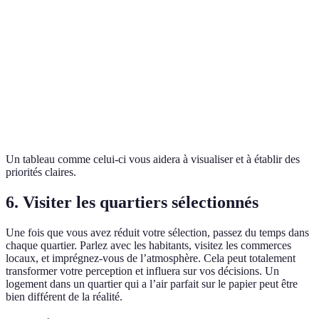
Transports
Quarti
en
Excellent
Bon
Moyen
A
commun
meille
Quarti
Espaces
Mauvais
Excellent
Bon
B
verts
meille
Un tableau comme celui-ci vous aidera à visualiser et à établir des
priorités claires.
6. Visiter les quartiers sélectionnés
Une fois que vous avez réduit votre sélection, passez du temps dans
chaque quartier. Parlez avec les habitants, visitez les commerces
locaux, et imprégnez-vous de l’atmosphère. Cela peut totalement
transformer votre perception et influera sur vos décisions. Un
logement dans un quartier qui a l’air parfait sur le papier peut être
bien différent de la réalité.