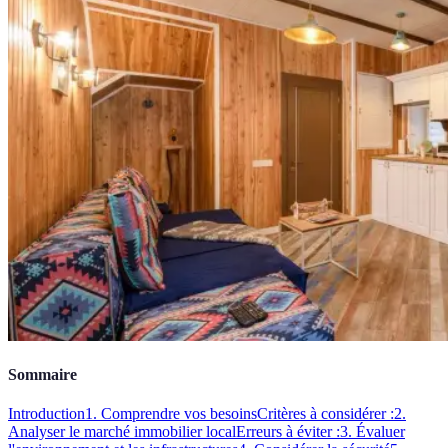
Sommaire
Introduction
1. Comprendre vos besoins
Critères à considérer :
2.
Analyser le marché immobilier local
Erreurs à éviter :
3. Évaluer