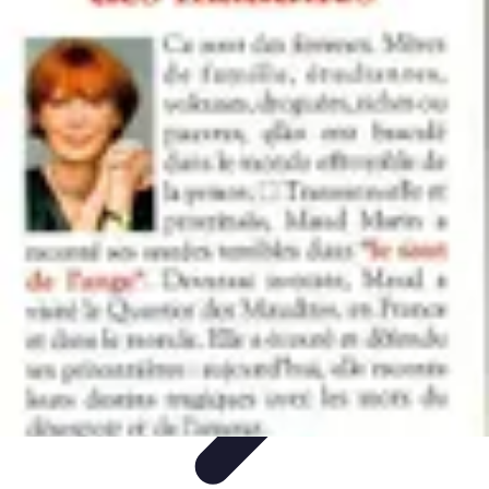
Premier Logement
Conseils pratiques
Achat et location
Conseils et
Astuces
Préparation
Tendances
Premier Logement