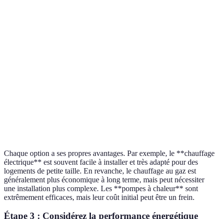
Critère
Chauffage électrique
Chauffage au gaz
Coût d'achat
Élevé
Modéré
Coût
Élevé
Modéré
d'utilisation
Impact
Élevé
Modéré
environnemental
Confort
Bon
Excellent
Chaque option a ses propres avantages. Par exemple, le **chauffage
électrique** est souvent facile à installer et très adapté pour des
logements de petite taille. En revanche, le chauffage au gaz est
généralement plus économique à long terme, mais peut nécessiter
une installation plus complexe. Les **pompes à chaleur** sont
extrêmement efficaces, mais leur coût initial peut être un frein.
Étape 3 : Considérez la performance énergétique