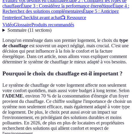
Évaluez vos besoins en chauffage
Étape 2 : Comparez les types de
chauffage
Étape 3 : Considérez la performance énergétique
Étape 4 :
Recherchez des solutions complémentaires
Étape 5 : Anticipez
l'entretien
Checklist avant achat
📺 Ressource
Vidéo
Glossaire
Produits recommandés
Sommaire
(
11
sections
)
Lorsqu'on emménage dans son premier logement, le choix du
type
de chauffage
est souvent un aspect négligé, mais crucial. C'est une
décision qui peut influencer à la fois le confort et la facture
énergétique. Dans cet article, nous allons vous expliquer comment
déterminer le système de chauffage le mieux adapté à vos besoins.
Pourquoi le choix du chauffage est-il important ?
Le système de chauffage de votre logement affecte non seulement
votre confort quotidien, mais aussi votre budget à long terme. Selon
l'ADEME
, environ 70 % de la consommation d'énergie d'un foyer
provient du chauffage. Ce chiffre souligne l'importance de choisir un
système non seulement efficace, mais également adapté à votre type
de logement. De plus, le choix peut aussi avoir un impact sur
l'environnement, en privilégiant des solutions durables et moins
polluantes. En 2026, de plus en plus de locataires et propriétaires
recherchent des solutions qui allient confort et respect de
l'environnement.