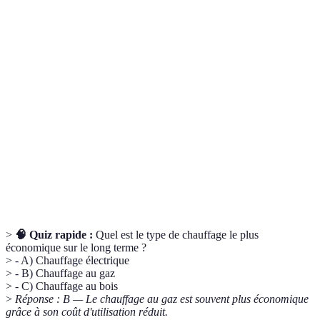
Terme
Définition
Efficacité
Capacité d'un système à produire de la chaleur tout
énergétique
en consommant moins d'énergie.
Pompe à
Système de chauffage qui utilise l'énergie de l'air ou
chaleur
du sol pour produire de la chaleur à faible coût.
Système de chauffage qui distribue la chaleur dans
Chauffage
plusieurs pièces d'un logement à partir d'une source
central
unique.
>
🧠 Quiz rapide :
Quel est le type de chauffage le plus
économique sur le long terme ?
> - A) Chauffage électrique
> - B) Chauffage au gaz
> - C) Chauffage au bois
>
Réponse : B — Le chauffage au gaz est souvent plus économique
grâce à son coût d'utilisation réduit.