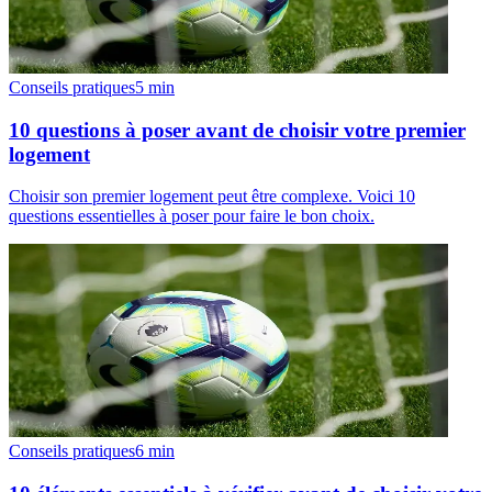
Conseils pratiques
5
min
10 questions à poser avant de choisir votre premier
logement
Choisir son premier logement peut être complexe. Voici 10
questions essentielles à poser pour faire le bon choix.
Conseils pratiques
6
min