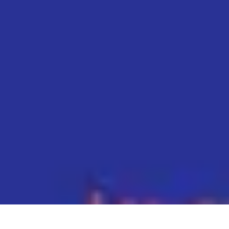
Premier Logement
Conseils pratiques
Achat et location
Conseils et Astuces
Préparation
Ten
Premier Logement