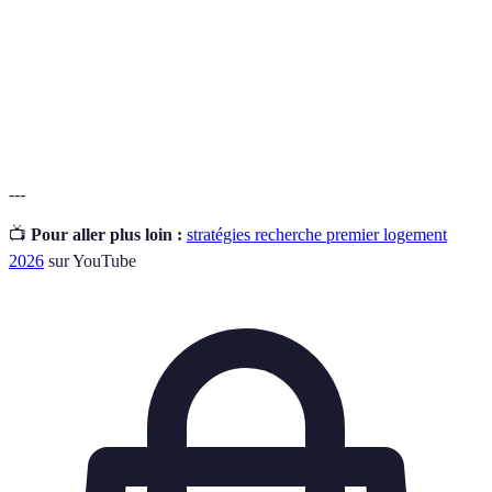
Dépôt de
Somme d'argent que le locataire doit verser au
garantie
propriétaire pour couvrir d'éventuels dégâts.
Délai de notification que le locataire doit respecter
Préavis
pour quitter le logement.
---
📺
Pour aller plus loin :
stratégies recherche premier logement
2026
sur YouTube