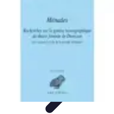
Premier Logement
Conseils pratiques
Achat et location
Conseils et
Astuces
Préparation
Tendances
Premier Logement