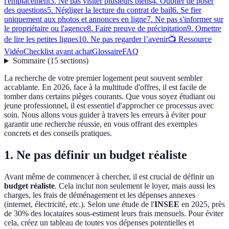
l'emplacement
3. Ne pas visiter plusieurs biens
4. Oublier de poser
des questions
5. Négliger la lecture du contrat de bail
6. Se fier
uniquement aux photos et annonces en ligne
7. Ne pas s'informer sur
le propriétaire ou l'agence
8. Faire preuve de précipitation
9. Omettre
de lire les petites lignes
10. Ne pas regarder l’avenir
📺 Ressource
Vidéo
Checklist avant achat
Glossaire
FAQ
Sommaire
(
15
sections
)
La recherche de votre premier logement peut souvent sembler
accablante. En 2026, face à la multitude d'offres, il est facile de
tomber dans certains pièges courants. Que vous soyez étudiant ou
jeune professionnel, il est essentiel d'approcher ce processus avec
soin. Nous allons vous guider à travers les erreurs à éviter pour
garantir une recherche réussie, en vous offrant des exemples
concrets et des conseils pratiques.
1. Ne pas définir un budget réaliste
Avant même de commencer à chercher, il est crucial de définir un
budget réaliste
. Cela inclut non seulement le loyer, mais aussi les
charges, les frais de déménagement et les dépenses annexes
(internet, électricité, etc.). Selon une étude de l'
INSEE
en 2025, près
de 30% des locataires sous-estiment leurs frais mensuels. Pour éviter
cela, créez un tableau de toutes vos dépenses potentielles et