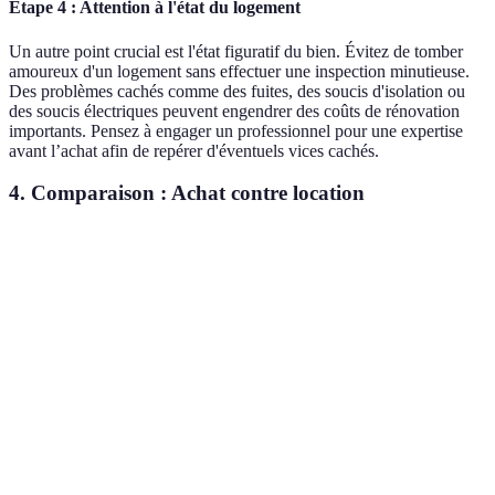
Étape 4 : Attention à l'état du logement
Un autre point crucial est l'état figuratif du bien. Évitez de tomber
amoureux d'un logement sans effectuer une inspection minutieuse.
Des problèmes cachés comme des fuites, des soucis d'isolation ou
des soucis électriques peuvent engendrer des coûts de rénovation
importants. Pensez à engager un professionnel pour une expertise
avant l’achat afin de repérer d'éventuels vices cachés.
4. Comparaison : Achat contre location
Critère
Achat
Location
Verdict
Élevées
Dépenses
En général
Favorise la
(notaires,
initiales
plus faibles
location
travaux)
Stabilité
Moins
Favorise
Long terme
financière
d'engagement
l'achat
À la charge
Souvent à la
Coûts
Dépend des