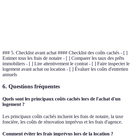
de
charge
d'entretien
responsabilités
l'acheteur
propriétaire
Possibilité
Évolution
Aucune plus-
Favorise
de
des valeurs
value
l'achat
fluctuation
### 5. Checklist avant achat #### Checklist des coûts cachés - [ ]
Estimer tous les frais de notaire - [ ] Comparer les taux des prêts
immobiliers - [ ] Lire attentivement le contrat - [ ] Faire inspecter le
logement avant achat ou location - [ ] Évaluer les coûts d'entretien
annuels
6. Questions fréquentes
Quels sont les principaux coûts cachés lors de l'achat d'un
logement ?
Les principaux coûts cachés incluent les frais de notaire, la taxe
foncière, les coûts de rénovation imprévus et les frais d'agence.
Comment éviter les frais imprévus lors de la location ?