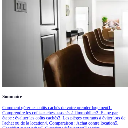
Sommaire
Comment gérer les coûts cachés de votre premier logement
1.
Comprendre les coûts cachés associés à l'immobilier
2. Étape par
étape : évaluer les coûts cachés
3. Les pièges courants à éviter lors de
l'achat ou de la location
4. Comparaison : Achat contre location
5.