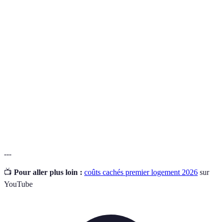
Terme
Définition
Frais
Coûts supplémentaires lors de l'achat d'un bien
de
immobilier à régler auprès de l'État.
notaire
Taxe
Impôt local sur la propriété, dont le montant varie selon
foncière
la zone géographique.
Vices
Problèmes non visibles lors de l'achat d'un bien qui
cachés
peuvent engendrer des réparations coûteuses.
---
📺
Pour aller plus loin :
coûts cachés premier logement 2026
sur
YouTube