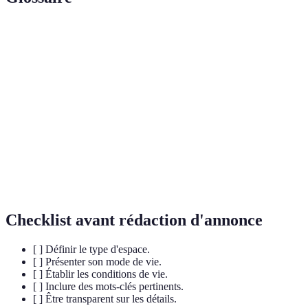
Terme
Définition
Arrangement dans lequel deux ou plusieurs
Colocation
personnes partagent un logement.
Announce
Publication destinée à informer des personnes
colocation
intéressées par un espace de vie partagé.
Montant à payer pour occuper un logement,
Loyer
généralement exprimé par mois.
Checklist avant rédaction d'annonce
[ ] Définir le type d'espace.
[ ] Présenter son mode de vie.
[ ] Établir les conditions de vie.
[ ] Inclure des mots-clés pertinents.
[ ] Être transparent sur les détails.