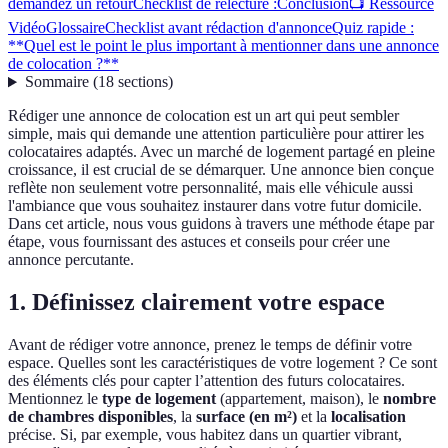
demandez un retour
Checklist de relecture :
Conclusion
📺 Ressource
Vidéo
Glossaire
Checklist avant rédaction d'annonce
Quiz rapide :
**Quel est le point le plus important à mentionner dans une annonce
de colocation ?**
Sommaire
(
18
sections
)
Rédiger une annonce de colocation est un art qui peut sembler
simple, mais qui demande une attention particulière pour attirer les
colocataires adaptés. Avec un marché de logement partagé en pleine
croissance, il est crucial de se démarquer. Une annonce bien conçue
reflète non seulement votre personnalité, mais elle véhicule aussi
l'ambiance que vous souhaitez instaurer dans votre futur domicile.
Dans cet article, nous vous guidons à travers une méthode étape par
étape, vous fournissant des astuces et conseils pour créer une
annonce percutante.
1. Définissez clairement votre espace
Avant de rédiger votre annonce, prenez le temps de définir votre
espace. Quelles sont les caractéristiques de votre logement ? Ce sont
des éléments clés pour capter l’attention des futurs colocataires.
Mentionnez le
type de logement
(appartement, maison), le
nombre
de chambres disponibles
, la
surface (en m²)
et la
localisation
précise. Si, par exemple, vous habitez dans un quartier vibrant,