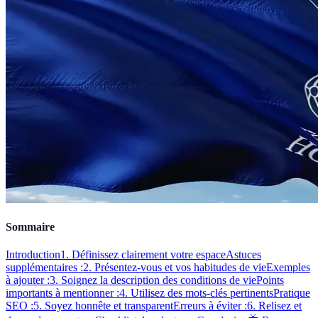
Sommaire
Introduction
1. Définissez clairement votre espace
Astuces
supplémentaires :
2. Présentez-vous et vos habitudes de vie
Exemples
à ajouter :
3. Soignez la description des conditions de vie
Points
importants à mentionner :
4. Utilisez des mots-clés pertinents
Pratique
SEO :
5. Soyez honnête et transparent
Erreurs à éviter :
6. Relisez et