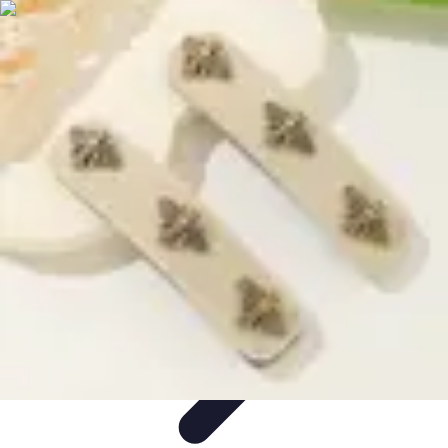
Premier Logement
Conseils pratiques
Achat et location
Conseils et
Astuces
Préparation
Tendances
Premier Logement