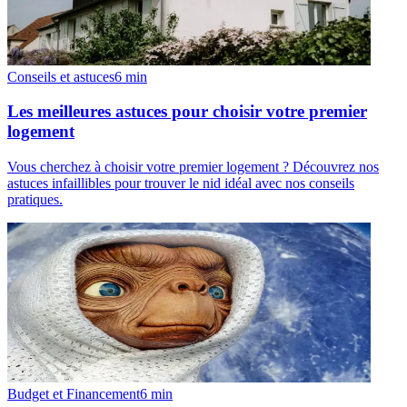
Conseils et astuces
6
min
Les meilleures astuces pour choisir votre premier
logement
Vous cherchez à choisir votre premier logement ? Découvrez nos
astuces infaillibles pour trouver le nid idéal avec nos conseils
pratiques.
Budget et Financement
6
min