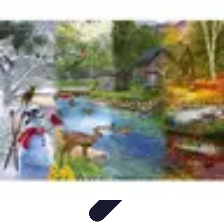
Premier Logement
Conseils pratiques
Achat et location
Conseils et
Astuces
Préparation
Tendances
Premier Logement