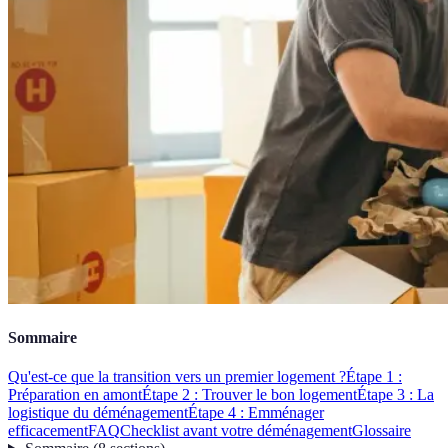
Sommaire
Qu'est-ce que la transition vers un premier logement ?
Étape 1 :
Préparation en amont
Étape 2 : Trouver le bon logement
Étape 3 : La
logistique du déménagement
Étape 4 : Emménager
efficacement
FAQ
Checklist avant votre déménagement
Glossaire