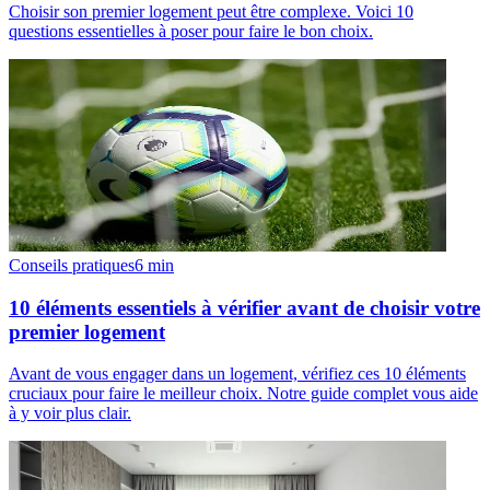
Choisir son premier logement peut être complexe. Voici 10
questions essentielles à poser pour faire le bon choix.
Conseils pratiques
6
min
10 éléments essentiels à vérifier avant de choisir votre
premier logement
Avant de vous engager dans un logement, vérifiez ces 10 éléments
cruciaux pour faire le meilleur choix. Notre guide complet vous aide
à y voir plus clair.