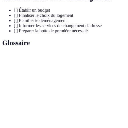
[ ] Établir un budget
[ ] Finaliser le choix du logement
[ ] Planifier le déménagement
[ ] Informer les services de changement d'adresse
[ ] Préparer la boîte de première nécessité
Glossaire
Terme
Définition
Contrat écrit entre le locataire et le propriétaire
Bail
définissant les conditions de location.
Somme d'argent versée au propriétaire comme garantie
Caution
pour couvrir les éventuels dommages.
État des
Document dressé pour constater l'état du logement à
lieux
l'entrée et à la sortie du locataire.