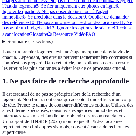
charges additionnelles
3. Ne pas lire le contrat de location
4. Négliger
l'état du logement
5. Se fier uniquement aux photos en ligne
6.
Ignorer le quartier
7. Ne pas poser de questions à l'agent
immobilier
8. Se précipiter dans la décision
9. Oublier de demander
des références
10. Ne pas s’informer sur le droit des locataires
11. Ne
pas avoir un budget clair
12. Ignorer les options de sécurité
Checklist
avant location
Glossaire
📺 Ressource Vidéo
FAQ
Sommaire
(
17
sections
)
Louer un premier logement est une étape marquante dans la vie de
chacun. Cependant, des erreurs peuvent facilement être commises si
l'on n'est pas préparé. Dans cet article, nous allons passer en revue
les erreurs les plus courantes à éviter lors de ce processus crucial.
1. Ne pas faire de recherche approfondie
Il est essentiel de ne pas se précipiter lors de la recherche d’un
logement. Nombreux sont ceux qui acceptent une offre sur un coup
de tête. Prenez le temps de comparer différentes options. Utilisez des
sites Internet spécialisés, consultez des agences immobilières et
interrogez vos amis et famille pour obtenir des recommandations.
Un rapport de
l'INSEE
(2025) montre que 40 % des locataires
regrettent leur choix après six mois, souvent à cause de recherches
superficielle.