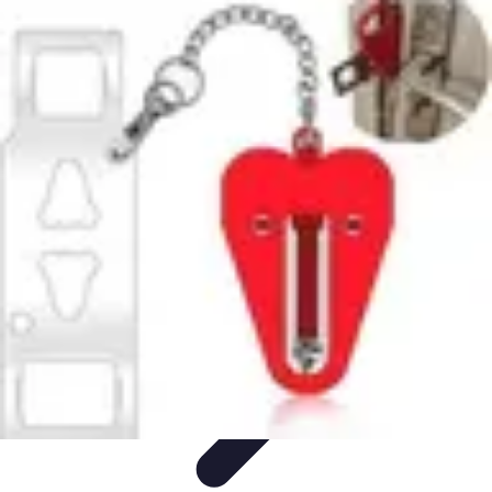
Premier Logement
Conseils pratiques
Achat et location
Conseils et
Astuces
Préparation
Tendances
Premier Logement