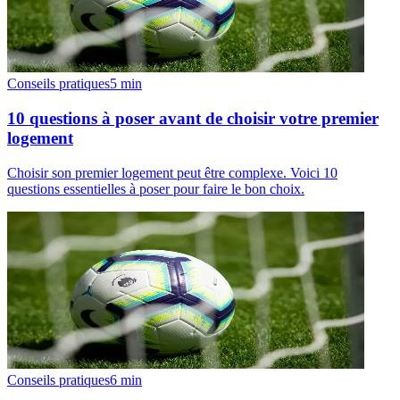
Conseils pratiques
5
min
10 questions à poser avant de choisir votre premier
logement
Choisir son premier logement peut être complexe. Voici 10
questions essentielles à poser pour faire le bon choix.
Conseils pratiques
6
min