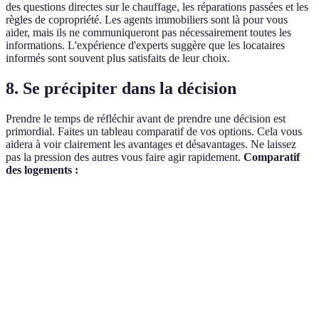
des questions directes sur le chauffage, les réparations passées et les
règles de copropriété. Les agents immobiliers sont là pour vous
aider, mais ils ne communiqueront pas nécessairement toutes les
informations. L'expérience d'experts suggère que les locataires
informés sont souvent plus satisfaits de leur choix.
8. Se précipiter dans la décision
Prendre le temps de réfléchir avant de prendre une décision est
primordial. Faites un tableau comparatif de vos options. Cela vous
aidera à voir clairement les avantages et désavantages. Ne laissez
pas la pression des autres vous faire agir rapidement.
Comparatif
des logements :
Critères
Logement A
Logement B
Logement C
Verd
A est
Loyer
600€
650€
580€
plus
C est
Charges
50€
70€
40€
moin