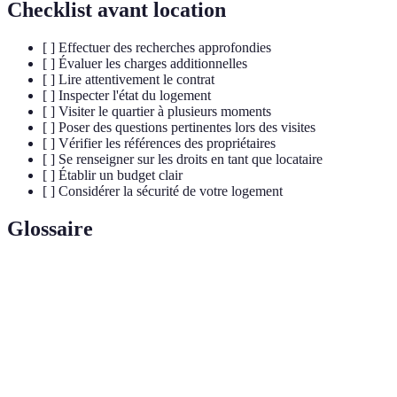
Checklist avant location
[ ] Effectuer des recherches approfondies
[ ] Évaluer les charges additionnelles
[ ] Lire attentivement le contrat
[ ] Inspecter l'état du logement
[ ] Visiter le quartier à plusieurs moments
[ ] Poser des questions pertinentes lors des visites
[ ] Vérifier les références des propriétaires
[ ] Se renseigner sur les droits en tant que locataire
[ ] Établir un budget clair
[ ] Considérer la sécurité de votre logement
Glossaire
Terme
Définition
Contrat de
Accord légal entre un propriétaire et un locataire
location
définissant les droits et obligations
Charges
Coûts supplémentaires liés à la location, incluant