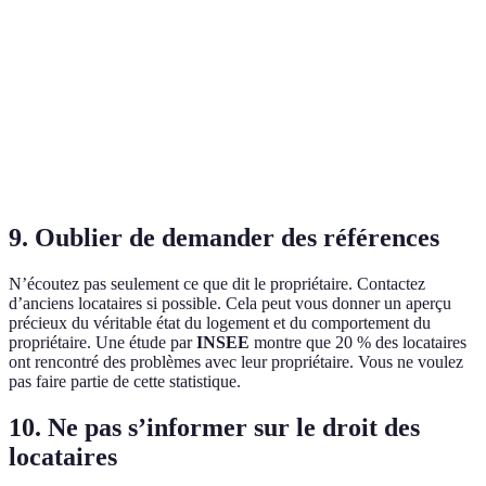
C est
État
Bon
Correct
Très bon
meil
général
état
B id
Quartier
Animé
Calme
Mixte
pour
tranq
9. Oublier de demander des références
N’écoutez pas seulement ce que dit le propriétaire. Contactez
d’anciens locataires si possible. Cela peut vous donner un aperçu
précieux du véritable état du logement et du comportement du
propriétaire. Une étude par
INSEE
montre que 20 % des locataires
ont rencontré des problèmes avec leur propriétaire. Vous ne voulez
pas faire partie de cette statistique.
10. Ne pas s’informer sur le droit des
locataires