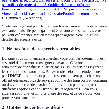
pas vérifier la sécurité
6. Laisser ses émotions prendre le dessus
7. Ne
pas utiliser de professionnel
8. Oublier de bien se préparer
financièrement
9. Ignorer les contrats
10. Ne pas se fier aux visites
virtuelles
Checklist avant achat
Glossaire
Produits recommandés
Sommaire
(
14
sections
)
Visiter un logement pour la première fois est souvent une expérience
excitante, mais elle peut également être source de stress. Les erreurs
peuvent coûter cher, tant en temps qu'en argent. Voici un guide
détaillé des erreurs à éviter.
1. Ne pas faire de recherches préalables
Lorsque vous commencez à chercher votre premier logement, il est
essentiel de bien vous renseigner à l'avance. Cela inclut non
seulement de connaître le quartier, mais aussi les prix des loyers et
les commodités disponibles. Par exemple, selon une étude menée
par
l'INSEE
, les quartiers populaires sont souvent plus chers mais
offrent également plus de services comme des transports en commun
ou des commerces de proximité. Prenez le temps de comparer
différentes options et de visiter plusieurs logements. Cela vous
aidera à avoir une vision plus claire des prix et de ce à quoi vous
pouvez vous attendre.
2. Oublier de vérifier les détails