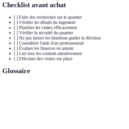
Checklist avant achat
[ ] Faire des recherches sur le quartier
[ ] Vérifier les détails du logement
[ ] Planifier les visites efficacement
[ ] Vérifier la sécurité du quartier
[ ] Ne pas laisser les émotions guider la décision
[ ] Considérer l'aide d'un professionnel
[ ] Évaluer les finances en amont
[ ] Lire tous les contrats attentivement
[ ] Effectuer des visites sur place
Glossaire
Terme
Définition
Bail
Contrat de location d'une propriété.
État des
Document décrivant l'état d'un logement avant
lieux
l'entrée et la sortie d'un locataire.