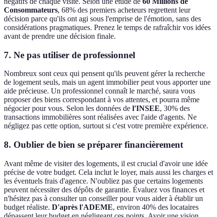
négatifs de chaque visite. Selon une étude de
60 Millions de
Consommateurs
, 68% des premiers acheteurs regrettent leur
décision parce qu'ils ont agi sous l'emprise de l'émotion, sans des
considérations pragmatiques. Prenez le temps de rafraîchir vos idées
avant de prendre une décision finale.
7. Ne pas utiliser de professionnel
Nombreux sont ceux qui pensent qu'ils peuvent gérer la recherche
de logement seuls, mais un agent immobilier peut vous apporter une
aide précieuse. Un professionnel connaît le marché, saura vous
proposer des biens correspondant à vos attentes, et pourra même
négocier pour vous. Selon les données de
l'INSEE
, 30% des
transactions immobilières sont réalisées avec l'aide d'agents. Ne
négligez pas cette option, surtout si c'est votre première expérience.
8. Oublier de bien se préparer financièrement
Avant même de visiter des logements, il est crucial d'avoir une idée
précise de votre budget. Cela inclut le loyer, mais aussi les charges et
les éventuels frais d'agence. N'oubliez pas que certains logements
peuvent nécessiter des dépôts de garantie. Évaluez vos finances et
n'hésitez pas à consulter un conseiller pour vous aider à établir un
budget réaliste.
D'après l'ADEME
, environ 40% des locataires
dépassent leur budget en négligeant ces points. Avoir une vision