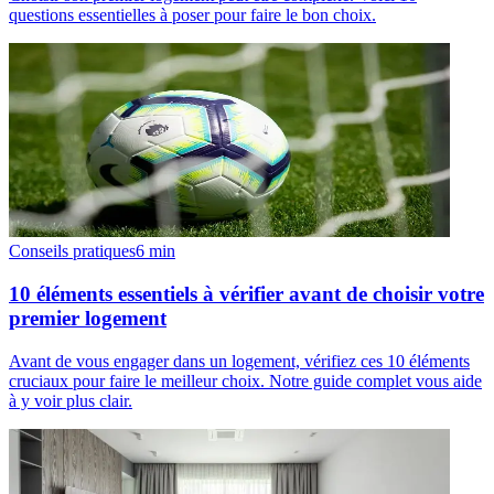
questions essentielles à poser pour faire le bon choix.
Conseils pratiques
6
min
10 éléments essentiels à vérifier avant de choisir votre
premier logement
Avant de vous engager dans un logement, vérifiez ces 10 éléments
cruciaux pour faire le meilleur choix. Notre guide complet vous aide
à y voir plus clair.