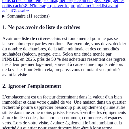
dans la décision
6. Ne pas imaginer l'espace aménagé
7. Négliger les
coûts cachés
8. N'interagir qu'avec le propriétaire
Checklist avant
achat
Glossaire
Sommaire
(
11
sections
)
1. Ne pas avoir de liste de critères
Avoir une
liste de critères
clairs est fondamental pour ne pas se
laisser submerger par les émotions. Par exemple, vous devez décider
du nombre de chambres, de la taille minimale et des commodités
souhaitées (balcon, garage, etc.). Selon une étude menée par
l’INSEE
en 2025, près de 50 % des acheteurs ressentent des regrets
liés à leur premier logement, souvent à cause d'une impulsivité lors
de la visite. Pour éviter cela, préparez-vous en notant vos priorités
avant la visite.
2. Ignorer l'emplacement
L'emplacement est un facteur déterminant dans la valeur d'un bien
immobilier et dans votre qualité de vie. Une maison dans un quartier
recherché pourra s'apprécier beaucoup plus rapidement qu'une autre
située dans une zone moins prisée. Pensez à vérifier les équipements
à proximité : écoles, transports en commun, commerces et espaces
verts. Lors de votre visite, évaluez également le bruit ambiant et la
sécurité du quartier pour garantir votre bien-être à long terme.