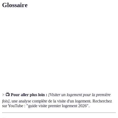
Glossaire
Terme
Définition
Analyse de l’état physique d’un logement lors de
État général
la visite, incluant travaux nécessaires.
Dépenses non évidentes lors de l’achat
Coûts cachés
immobilier, comme les frais de notaire et travaux.
Zone géographique où se situe le logement,
Emplacement
impactant sa valeur et qualité de vie.
>
📺 Pour aller plus loin :
[Visiter un logement pour la première
fois]
, une analyse complète de la visite d'un logement. Recherchez
sur YouTube : "guide visite premier logement 2026".