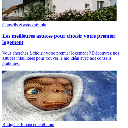
Conseils et astuces
6
min
Les meilleures astuces pour choisir votre premier
logement
Vous cherchez à choisir votre premier logement ? Découvrez nos
astuces infaillibles pour trouver le nid idéal avec nos conseils
pratiques.
Budget et Financement
6
min