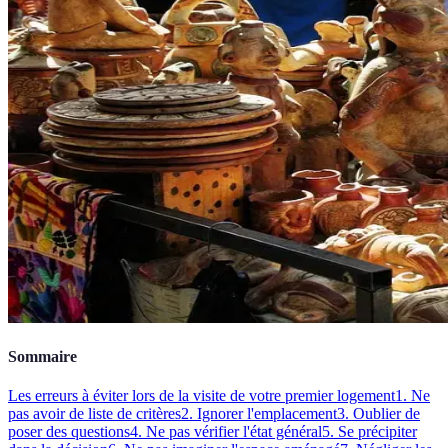
Sommaire
Les erreurs à éviter lors de la visite de votre premier logement
1. Ne
pas avoir de liste de critères
2. Ignorer l'emplacement
3. Oublier de
poser des questions
4. Ne pas vérifier l'état général
5. Se précipiter