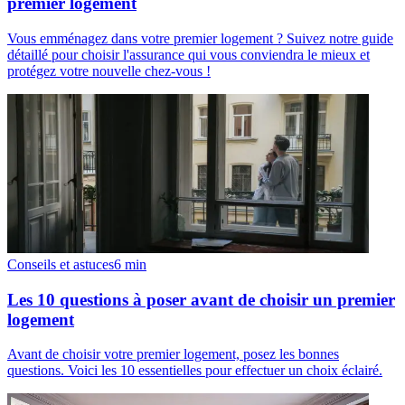
premier logement
Vous emménagez dans votre premier logement ? Suivez notre guide
détaillé pour choisir l'assurance qui vous conviendra le mieux et
protégez votre nouvelle chez-vous !
Conseils et astuces
6
min
Les 10 questions à poser avant de choisir un premier
logement
Avant de choisir votre premier logement, posez les bonnes
questions. Voici les 10 essentielles pour effectuer un choix éclairé.