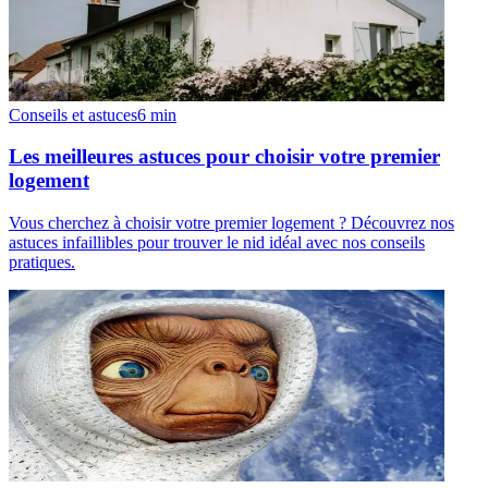
Conseils et astuces
6
min
Les meilleures astuces pour choisir votre premier
logement
Vous cherchez à choisir votre premier logement ? Découvrez nos
astuces infaillibles pour trouver le nid idéal avec nos conseils
pratiques.