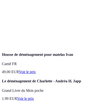
Action de déplacer des biens d'un lieu à
Déménagement
un autre.
Liste des objets à déménager ou à
Inventaire
conserver.
Équipements de
Outils et matériaux utilisés pour faciliter
déménagement
le déménagement.
Housse de déménagement pour matelas Ivan
Camif FR
49.00
EUR
Voir le prix
Le déménagement de Charlotte - Andréa H. Japp
Grand Livre du Mois poche
1.99
EUR
Voir le prix