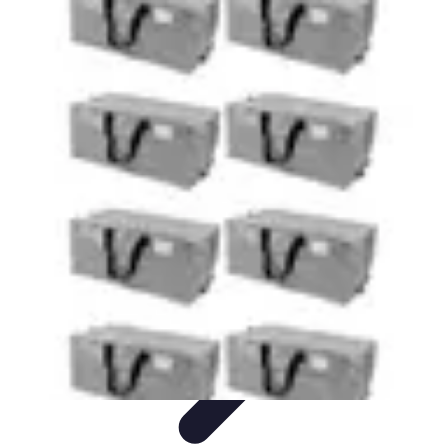
Premier Logement
Conseils pratiques
Achat et location
Conseils et
Astuces
Préparation
Tendances
Premier Logement