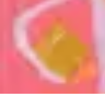
Premier Logement
Conseils pratiques
Achat et location
Conseils et Astuces
Préparation
Ten
Premier Logement