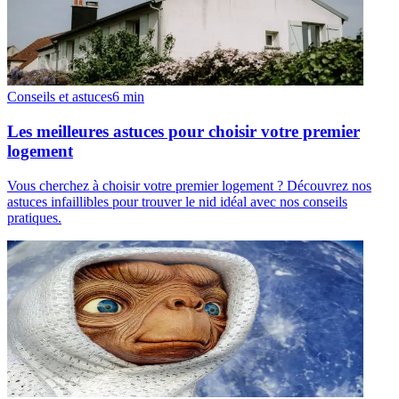
Conseils et astuces
6
min
Les meilleures astuces pour choisir votre premier
logement
Vous cherchez à choisir votre premier logement ? Découvrez nos
astuces infaillibles pour trouver le nid idéal avec nos conseils
pratiques.