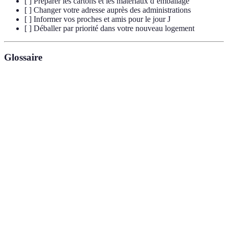
[ ] Préparer les cartons et les matériaux d’emballage
[ ] Changer votre adresse auprès des administrations
[ ] Informer vos proches et amis pour le jour J
[ ] Déballer par priorité dans votre nouveau logement
Glossaire
Terme
Définition
Action de déplacer ses biens d’un endroit à un
Déménagement
autre, généralement en changeant de domicile.
Liste détaillée des objets et biens que vous
Inventaire
possédez, souvent utilisée pour vérifier ce qui
doit être déménagé.
Ensemble des démarches à effectuer pour
Formalités
informer les organismes publics et privés d’un
administratives
changement d’adresse.