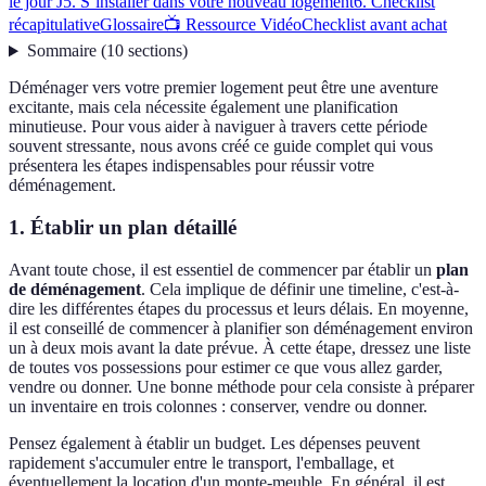
le jour J
5. S’installer dans votre nouveau logement
6. Checklist
récapitulative
Glossaire
📺 Ressource Vidéo
Checklist avant achat
Sommaire
(
10
sections
)
Déménager vers votre premier logement peut être une aventure
excitante, mais cela nécessite également une planification
minutieuse. Pour vous aider à naviguer à travers cette période
souvent stressante, nous avons créé ce guide complet qui vous
présentera les étapes indispensables pour réussir votre
déménagement.
1. Établir un plan détaillé
Avant toute chose, il est essentiel de commencer par établir un
plan
de déménagement
. Cela implique de définir une timeline, c'est-à-
dire les différentes étapes du processus et leurs délais. En moyenne,
il est conseillé de commencer à planifier son déménagement environ
un à deux mois avant la date prévue. À cette étape, dressez une liste
de toutes vos possessions pour estimer ce que vous allez garder,
vendre ou donner. Une bonne méthode pour cela consiste à préparer
un inventaire en trois colonnes : conserver, vendre ou donner.
Pensez également à établir un budget. Les dépenses peuvent
rapidement s'accumuler entre le transport, l'emballage, et
éventuellement la location d'un monte-meuble. En général, il est